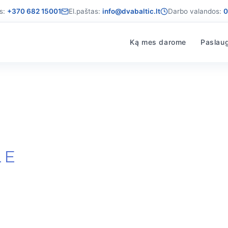
s:
+370 682 15001
El.paštas:
info@dvabaltic.lt
Darbo valandos:
0
Ką mes darome
Paslau
LE