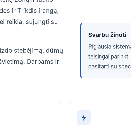
s ir Trikdis įrangą,
ei reikia, sujungti su
Svarbu žinoti
Pigiausia sistem
vaizdo stebėjimą, dūmų
teisingai parinkti
pšvietimą. Darbams ir
pasitarti su spec