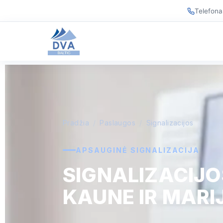
Telefona
Pradžia
/
Paslaugos
/
Signalizacijos
APSAUGINĖ SIGNALIZACIJA
SIGNALIZACIJ
KAUNE IR MAR