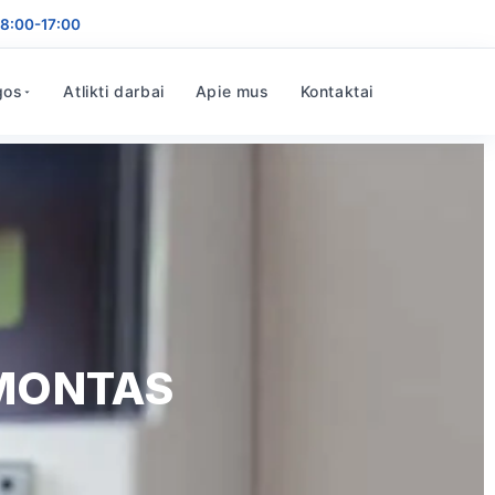
8:00-17:00
gos
Atlikti darbai
Apie mus
Kontaktai
EMONTAS