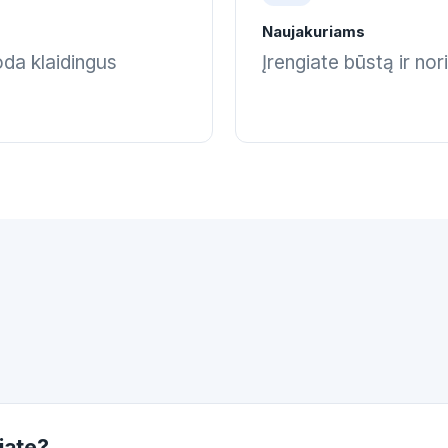
Naujakuriams
oda klaidingus
Įrengiate būstą ir no
jate?