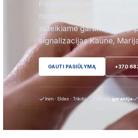
Parenkame, sumontuojame ir
namams ir verslui. Montuoja
suteikiame garantiją. Taip
signalizacijas Kaune, Marija
GAUTI PASIŪLYMĄ
+370 68
Inim · Eldes · Trikdis
Darbams
garantija