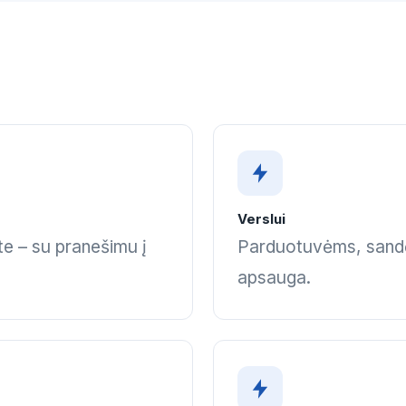
Verslui
te – su pranešimu į
Parduotuvėms, sandėl
apsauga.