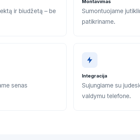
Montavimas
ektą ir biudžetą – be
Sumontuojame jutiklius
patikriname.
Integracija
name senas
Sujungiame su judesio
valdymu telefone.