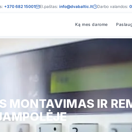
s:
+370 682 15001
El.paštas:
info@dvabaltic.lt
Darbo valandos:
0
Ką mes darome
Paslau
OS MONTAVIMAS IR R
IJAMPOLĖJE