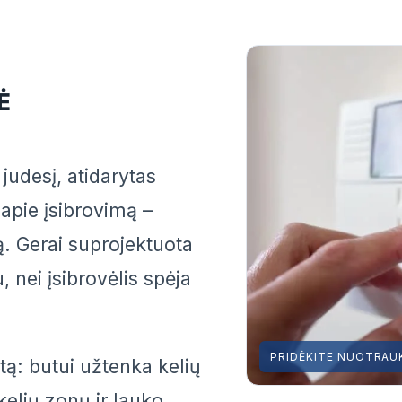
Ė
judesį, atidarytas
 apie įsibrovimą –
ną. Gerai suprojektuota
 nei įsibrovėlis spėja
PRIDĖKITE NUOTRAU
ą: butui užtenka kelių
 kelių zonų ir lauko