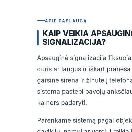
APIE PASLAUGĄ
KAIP VEIKIA APSAUGIN
SIGNALIZACIJA?
Apsauginė signalizacija fiksuoja 
duris ar langus ir iškart praneša
garsine sirena ir žinute į telefo
sistema pastebi pavojų anksčiau,
ką nors padaryti.
Parenkame sistemą pagal objekt
daviklių, namui ar verslui reikia