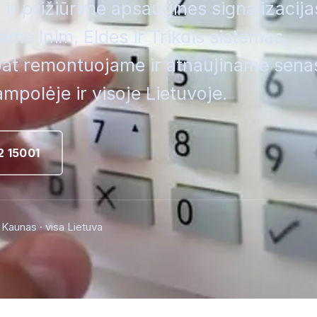
 prižiūrime apsaugines signalizacija
me Inim, Eldes ir Trikdis sistemas,
 pat remontuojame ir atnaujiname sena
mpolėje ir visoje Lietuvoje.
2 15001
Kaunas · visa Lietuva