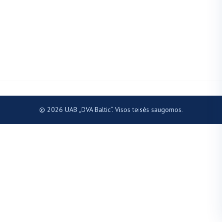
© 2026 UAB „DVA Baltic“. Visos teisės saugomos.